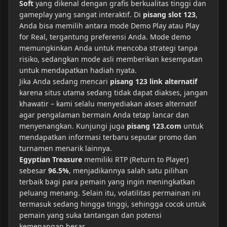
Soft
yang dikenal dengan grafis berkualitas tinggi dan
gameplay yang sangat interaktif. Di
pisang slot 123
,
Anda bisa memilih antara mode Demo Play atau Play
for Real, tergantung preferensi Anda. Mode demo
memungkinkan Anda untuk mencoba strategi tanpa
risiko, sedangkan mode asli memberikan kesempatan
untuk mendapatkan hadiah nyata.
Jika Anda sedang mencari
pisang 123 link alternatif
karena situs utama sedang tidak dapat diakses, jangan
khawatir – kami selalu menyediakan akses alternatif
agar pengalaman bermain Anda tetap lancar dan
menyenangkan. Kunjungi juga
pisang 123.com
untuk
mendapatkan informasi terbaru seputar promo dan
turnamen menarik lainnya.
Egyptian Treasure
memiliki RTP (Return to Player)
sebesar
96.5%
, menjadikannya salah satu pilihan
terbaik bagi para pemain yang ingin meningkatkan
peluang menang. Selain itu, volatilitas permainan ini
termasuk sedang hingga tinggi, sehingga cocok untuk
pemain yang suka tantangan dan potensi
kemenangan besar.