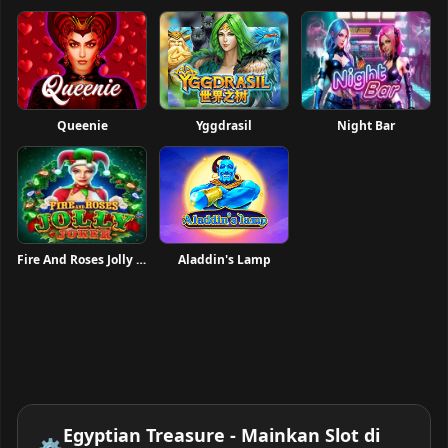
Queenie
Night Bar
Yggdrasil
Fire And Roses Jolly Joker™
Aladdin's Lamp
Egyptian Treasure - Mainkan Slot di