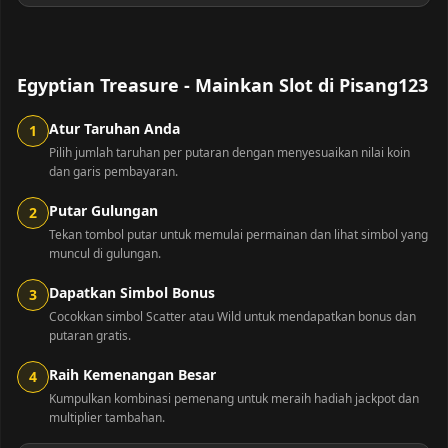
Egyptian Treasure - Mainkan Slot di Pisang123
Atur Taruhan Anda
1
Pilih jumlah taruhan per putaran dengan menyesuaikan nilai koin
dan garis pembayaran.
Putar Gulungan
2
Tekan tombol putar untuk memulai permainan dan lihat simbol yang
muncul di gulungan.
Dapatkan Simbol Bonus
3
Cocokkan simbol Scatter atau Wild untuk mendapatkan bonus dan
putaran gratis.
Raih Kemenangan Besar
4
Kumpulkan kombinasi pemenang untuk meraih hadiah jackpot dan
multiplier tambahan.