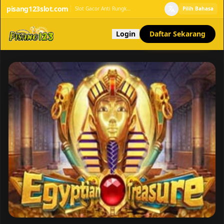
pisang123slot.com
Slot Gacor Anti Rungkat
Pilih Bahasa
Login
Daftar Sekarang