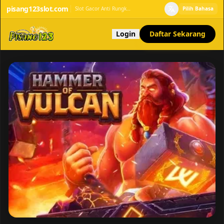
pisang123slot.com
Slot Gacor Anti Rungkat
Pilih Bahasa
Login
Daftar Sekarang