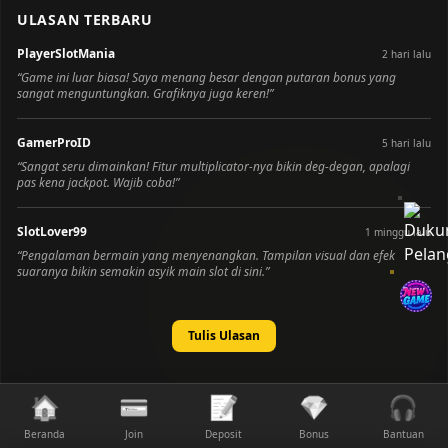
ULASAN TERBARU
PlayerSlotMania
2 hari lalu
“Game ini luar biasa! Saya menang besar dengan putaran bonus yang
sangat menguntungkan. Grafiknya juga keren!”
GamerProID
5 hari lalu
“Sangat seru dimainkan! Fitur multiplicator-nya bikin deg-degan, apalagi
pas kena jackpot. Wajib coba!”
SlotLover99
1 minggu lalu
“Pengalaman bermain yang menyenangkan. Tampilan visual dan efek
suaranya bikin semakin asyik main slot di sini.”
Tulis Ulasan
🏠
💳
📝
💎
🎧
Beranda
Join
Deposit
Bonus
Bantuan