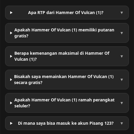
Apa RTP dari Hammer Of Vulcan (1)?
▼
Apakah Hammer Of Vulcan (1) memiliki putaran
▼
gratis?
Berapa kemenangan maksimal di Hammer Of
▼
Vulcan (1)?
Bisakah saya memainkan Hammer Of Vulcan (1)
▼
secara gratis?
Apakah Hammer Of Vulcan (1) ramah perangkat
▼
seluler?
Di mana saya bisa masuk ke akun Pisang 123?
▼