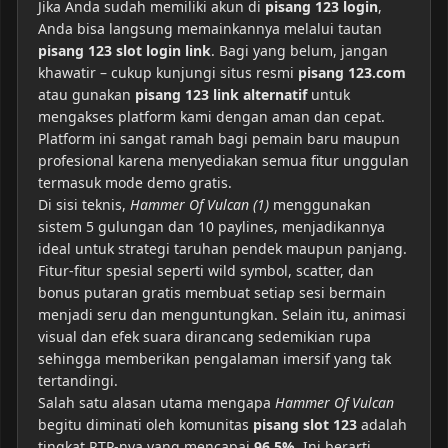
Jika Anda sudah memiliki akun di
pisang 123 login
,
Anda bisa langsung memainkannya melalui tautan
pisang 123 slot login link
. Bagi yang belum, jangan
khawatir – cukup kunjungi situs resmi
pisang 123.com
atau gunakan
pisang 123 link alternatif
untuk
mengakses platform kami dengan aman dan cepat.
Platform ini sangat ramah bagi pemain baru maupun
profesional karena menyediakan semua fitur unggulan
termasuk mode demo gratis.
Di sisi teknis,
Hammer Of Vulcan (1)
menggunakan
sistem 5 gulungan dan 10 paylines, menjadikannya
ideal untuk strategi taruhan pendek maupun panjang.
Fitur-fitur spesial seperti wild symbol, scatter, dan
bonus putaran gratis membuat setiap sesi bermain
menjadi seru dan menguntungkan. Selain itu, animasi
visual dan efek suara dirancang sedemikian rupa
sehingga memberikan pengalaman imersif yang tak
tertandingi.
Salah satu alasan utama mengapa
Hammer Of Vulcan
begitu diminati oleh komunitas
pisang slot 123
adalah
tingkat RTP-nya yang mencapai
96.5%
. Ini berarti