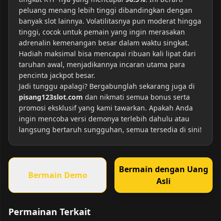
peluang menang lebih tinggi dibandingkan dengan
banyak slot lainnya. Volatilitasnya pun moderat hingga
tinggi, cocok untuk pemain yang ingin merasakan
adrenalin kemenangan besar dalam waktu singkat.
Hadiah maksimal bisa mencapai ribuan kali lipat dari
taruhan awal, menjadikannya incaran utama para
pencinta jackpot besar.
Jadi tunggu apalagi? Bergabunglah sekarang juga di
pisang123slot.com
dan nikmati semua bonus serta
promosi eksklusif yang kami tawarkan. Apakah Anda
ingin mencoba versi demonya terlebih dahulu atau
langsung bertaruh sungguhan, semua tersedia di sini!
Bermain dengan Uang
Bermain Demo
Asli
Permainan Terkait