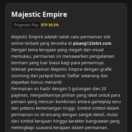
▶
Majestic Empire
Pragmatic Play
RTP 96.5%
Majestic Empire adalah salah satu permainan slot
online terbaik yang tersedia di
pisang123slot.com
.
Dengan tema kerajaan yang megah dan visual
memukau, permainan ini menawarkan pengalaman
bermain yang luar biasa bagi para pemainnya.
Nikmati permainan Majestic Empire dengan grafik
stunning dan jackpot besar. Daftar sekarang dan
dapatkan bonus menarik!
Permainan ini hadir dengan 5 gulungan dan 20
paylines, menjadikannya pilihan yang ideal untuk para
pemain yang mencari kombinasi antara gameplay seru
dan potensi kemenangan tinggi. Simbol-simbol dalam
permainan ini dirancang dengan sangat detail, mulai
dari simbol kerajaan hingga karakter bangsawan yang
melengkapi suasana kerajaan dalam permainan.