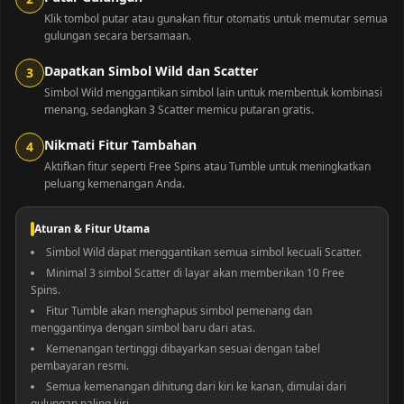
Klik tombol putar atau gunakan fitur otomatis untuk memutar semua
gulungan secara bersamaan.
Dapatkan Simbol Wild dan Scatter
3
Simbol Wild menggantikan simbol lain untuk membentuk kombinasi
menang, sedangkan 3 Scatter memicu putaran gratis.
Nikmati Fitur Tambahan
4
Aktifkan fitur seperti Free Spins atau Tumble untuk meningkatkan
peluang kemenangan Anda.
Aturan & Fitur Utama
Simbol Wild dapat menggantikan semua simbol kecuali Scatter.
Minimal 3 simbol Scatter di layar akan memberikan 10 Free
Spins.
Fitur Tumble akan menghapus simbol pemenang dan
menggantinya dengan simbol baru dari atas.
Kemenangan tertinggi dibayarkan sesuai dengan tabel
pembayaran resmi.
Semua kemenangan dihitung dari kiri ke kanan, dimulai dari
gulungan paling kiri.