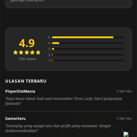
Ulasan Pengguna
5
4.9
4
3
⭐⭐⭐⭐⭐
2
1245 ulasan
1
ULASAN TERBARU
PlayerSlotMania
2 hari lalu
“Saya benar-benar hoki saat memainkan Three Lucky Stars! Jackpotnya
fantastis!”
GamerSeru
5 hari lalu
“Gameplay yang sangat seru dan grafik yang menawan. Sangat
direkomendasikan!”