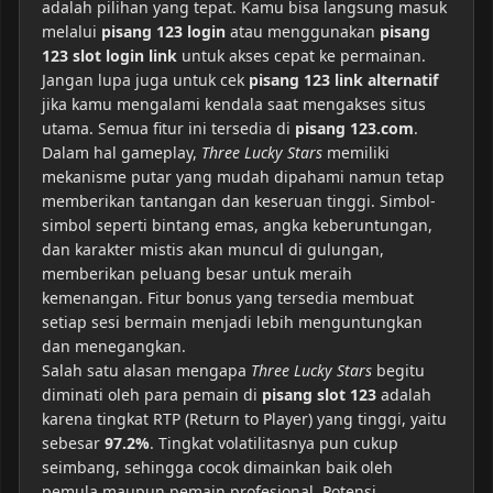
adalah pilihan yang tepat. Kamu bisa langsung masuk
melalui
pisang 123 login
atau menggunakan
pisang
123 slot login link
untuk akses cepat ke permainan.
Jangan lupa juga untuk cek
pisang 123 link alternatif
jika kamu mengalami kendala saat mengakses situs
utama. Semua fitur ini tersedia di
pisang 123.com
.
Dalam hal gameplay,
Three Lucky Stars
memiliki
mekanisme putar yang mudah dipahami namun tetap
memberikan tantangan dan keseruan tinggi. Simbol-
simbol seperti bintang emas, angka keberuntungan,
dan karakter mistis akan muncul di gulungan,
memberikan peluang besar untuk meraih
kemenangan. Fitur bonus yang tersedia membuat
setiap sesi bermain menjadi lebih menguntungkan
dan menegangkan.
Salah satu alasan mengapa
Three Lucky Stars
begitu
diminati oleh para pemain di
pisang slot 123
adalah
karena tingkat RTP (Return to Player) yang tinggi, yaitu
sebesar
97.2%
. Tingkat volatilitasnya pun cukup
seimbang, sehingga cocok dimainkan baik oleh
pemula maupun pemain profesional. Potensi