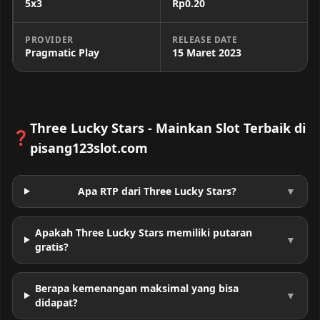
5x3
Rp0.20
PROVIDER
RELEASE DATE
Pragmatic Play
15 Maret 2023
Three Lucky Stars - Mainkan Slot Terbaik di
❓
pisang123slot.com
Apa RTP dari Three Lucky Stars?
▼
Apakah Three Lucky Stars memiliki putaran
▼
gratis?
Berapa kemenangan maksimal yang bisa
▼
didapat?