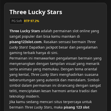
▶
Three Lucky Stars
PG Soft
RTP 97.2%
Three Lucky Stars
adalah permainan slot online yang
sangat populer dan bisa kamu mainkan di
pisang123slot.com
. Rasakan sensasi bermain
Three
Lucky Stars
! Dapatkan jackpot besar dan pengalaman
gaming terbaik hanya di sini.
Permainan ini menawarkan pengalaman bermain yang
menyenangkan dengan tampilan visual yang menarik
serta animasi yang memukau. Dengan tema oriental
yang kental,
Three Lucky Stars
menghadirkan suasana
keberuntungan yang autentik dan mendalam. Simbol-
simbol dalam permainan ini dirancang dengan sangat
teliti, menciptakan kesan harmoni antara tradisi dan
teknologi modern.
Jika kamu sedang mencari situs terpercaya untuk
bermain
Three Lucky Stars
, maka
pisang 123 slot