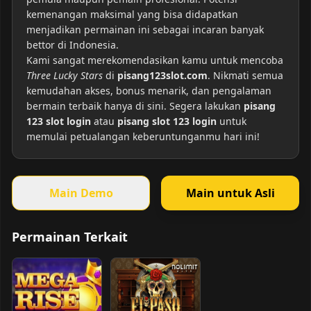
kemenangan maksimal yang bisa didapatkan
menjadikan permainan ini sebagai incaran banyak
bettor di Indonesia.
Kami sangat merekomendasikan kamu untuk mencoba
Three Lucky Stars
di
pisang123slot.com
. Nikmati semua
kemudahan akses, bonus menarik, dan pengalaman
bermain terbaik hanya di sini. Segera lakukan
pisang
123 slot login
atau
pisang slot 123 login
untuk
memulai petualangan keberuntunganmu hari ini!
Main Demo
Main untuk Asli
Permainan Terkait